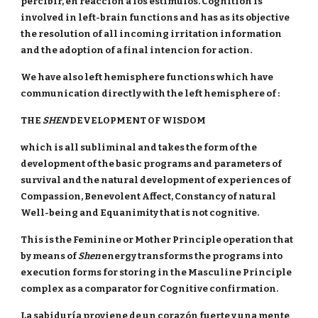
percibir, en reacción a los estímulos. Cognition is
involved in left-brain functions and has as its objective
the resolution of all incoming irritation information
and the adoption of a final intencion for action.
We have also left hemisphere functions which have
communication directly with the left hemisphere of :
THE
SHEN
DEVELOPMENT OF WISDOM
which is all subliminal and takes the form of the
development of the basic programs and parameters of
survival and the natural development of experiences of
Compassion, Benevolent Affect, Constancy of natural
Well-being and Equanimity that is not cognitive.
This is the Feminine or Mother Principle operation that
by means of
Shen
energy transforms the programs into
execution forms for storing in the Masculine Principle
complex as a comparator for Cognitive confirmation.
La sabiduría proviene de un corazón fuerte y una mente