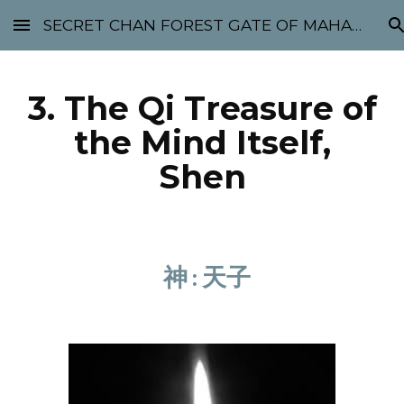
SECRET CHAN FOREST GATE OF MAHABODHI - SUNYATA 机禅林门 大菩提太虚
Skip to main content
Skip to navigation
3. The Qi Treasure of
the Mind Itself,
Shen
神 : 天子