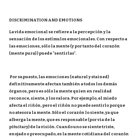
DISCRIMINATION AND EMOTIONS
La vida emocional se refiere a la percepción y la
sensación de los estímulos emocionales. Con respecto a
las emociones, sólo la mente (y por tanto del corazón
(mente pura) ) puede "sentirlas".
Por supuesto, las emociones (natural y stained)
definitivamente afectan también a todos los demás
órganos, pero es sólo la mente quien en realidad
reconoce, siente, y los valora. Por ejemplo, el miedo
afecta el riñón, pero el riñón no puede sentirlo porque
no atesora la mente. Sólo el corazón lo siente, ya que
alberga la mente, que es responsable (por via de la
pituitary) de la visión. Cuando uno se siente triste,
enojado o preocupado, es la mente cotidiana del corazón