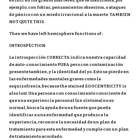
existir en los grados más leves, que se manifiesta, por
ejemplo, con fobias, pensamientos obsesivos, o ataques
de pánico con un miedo irracional a la muerte TAMBIEN
NOT QUITE THIS.
Then we have left hemisphere functions of :
INTROSPECTION
La introspección CORRECTA indica nuestra capacidad
de auto-conocimiento PURA pero con contaminación
presente tambien, y la identidad del yo. Esto se pierde en
las enfermedades mentales graves como la
esquizofrenia, because the stained EGOCENTRICITY is
also lost. Una persona con conocimiento consciente de
que una experiencia personal (un síntoma) no es
normal, busca la ayuda de una fuente que pueda
identificar a una enfermedad que produzca la
experiencia, reconoce la necesidad de un plan de
tratamiento para esta enfermedad y cumple con un plan
de tratamiento acordado.