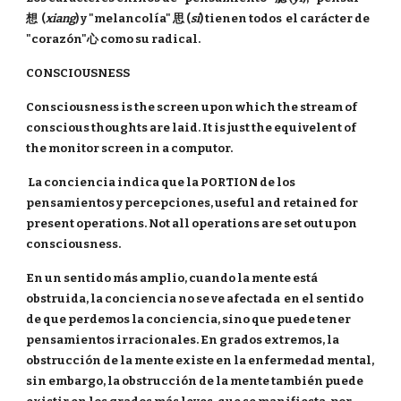
想 (
xiang
) y "melancolía" 思 (
si
) tienen todos el carácter de
"corazón"心 como su radical.
CONSCIOUSNESS
Consciousness is the screen upon which the stream of
conscious thoughts are laid. It is just the equivelent of
the monitor screen in a computor.
La conciencia indica que la PORTION de los
pensamientos y percepciones, useful and retained for
present operations. Not all operations are set out upon
consciousness.
En un sentido más amplio, cuando la mente está
obstruida, la conciencia no se ve afectada en el sentido
de que perdemos la conciencia, sino que puede tener
pensamientos irracionales. En grados extremos, la
obstrucción de la mente existe en la enfermedad mental,
sin embargo, la obstrucción de la mente también puede