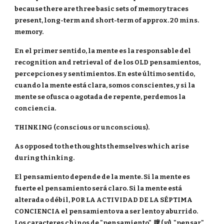
because there are three basic sets of memory traces
present, long-term and short-term of approx. 20 mins.
memory.
En el primer sentido, la mente es la responsable del
recognition and retrieval of de los OLD pensamientos,
percepciones y sentimientos. En este último sentido,
cuando la mente está clara, somos conscientes, y si la
mente se ofusca o agotada de repente, perdemos la
conciencia.
THINKING (conscious or unconscious).
As opposed to the thoughts themselves which arise
during thinking.
El pensamiento depende de la mente. Si la mente es
fuerte el pensamiento será claro. Si la mente está
alterada o débil, POR LA ACTIVIDAD DE LA SÉPTIMA
CONCIENCIA el pensamiento va a ser lento y aburrido.
Los caracteres chinos de "pensamiento" 臆 (
yi
), "pensar"