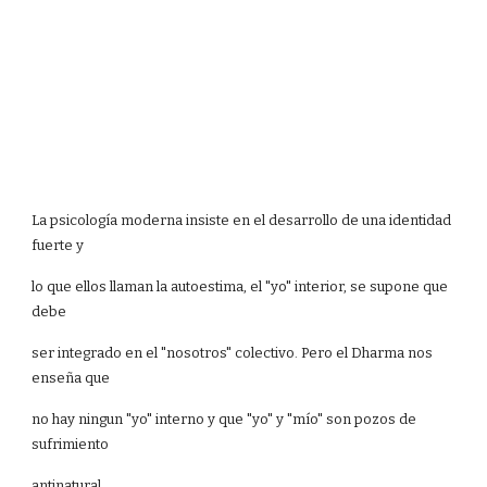
La psicología moderna insiste en el desarrollo de una identidad
fuerte y
lo que ellos llaman la autoestima, el "yo" interior, se supone que
debe
ser integrado en el "nosotros" colectivo. Pero el Dharma nos
enseña que
no hay ningun "yo" interno y que "yo" y "mío" son pozos de
sufrimiento
antinatural.