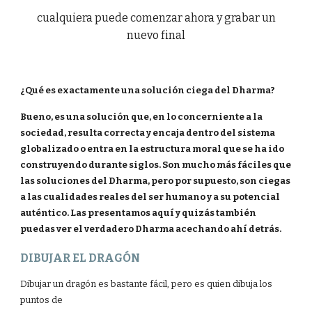
cualquiera puede comenzar ahora y grabar un
nuevo final
¿Qué es exactamente una solución ciega del Dharma?
Bueno, es una solución que, en lo concerniente a la
sociedad, resulta correcta y encaja dentro del sistema
globalizado o entra en la estructura moral que se ha ido
construyendo durante siglos. Son mucho más fáciles que
las soluciones del Dharma, pero por supuesto, son ciegas
a las cualidades reales del ser humano y a su potencial
auténtico. Las presentamos aquí y quizás también
puedas ver el verdadero Dharma acechando ahí detrás.
DIBUJAR EL DRAGÓN
Dibujar un dragón es bastante fácil, pero es quien dibuja los
puntos de