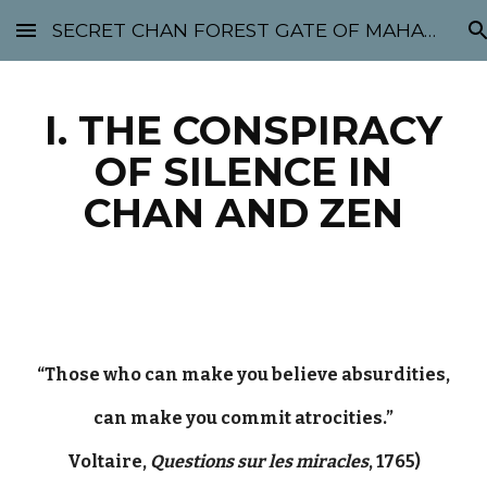
SECRET CHAN FOREST GATE OF MAHABODHI - SUNYATA 机禅林门 大菩提太虚
Skip to main content
Skip to navigation
I. THE CONSPIRACY
OF SILENCE IN
CHAN AND ZEN
“Those who can make you believe absurdities,
can make you commit atrocities.”
Voltaire,
Questions sur les miracles
, 1765)