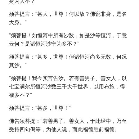
身为大不？”
须菩提言：“甚大，世尊！何以故？佛说非身，是名
大身。”
“须菩提！如恒河中所有沙数，如是沙等恒河，于意
云何？是诸恒河沙宁为多不？”
须菩提言：“甚多，世尊！但诸恒河尚多无数，何况
其沙。”
“须菩提！我今实言告汝。若有善男子、善女人，以
七宝满尔所恒河沙数三千大千世界，以用布施，得
福多不？”
须菩提言：“甚多，世尊！”
佛告须菩提：“若善男子、善女人，于此经中，乃至
受持四句偈等，为他人说，而此福德胜前福德。