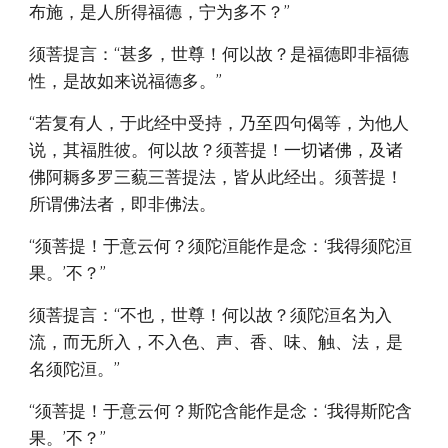
布施，是人所得福德，宁为多不？”
须菩提言：“甚多，世尊！何以故？是福德即非福德
性，是故如来说福德多。”
“若复有人，于此经中受持，乃至四句偈等，为他人
说，其福胜彼。何以故？须菩提！一切诸佛，及诸
佛阿耨多罗三藐三菩提法，皆从此经出。须菩提！
所谓佛法者，即非佛法。
“须菩提！于意云何？须陀洹能作是念：‘我得须陀洹
果。’不？”
须菩提言：“不也，世尊！何以故？须陀洹名为入
流，而无所入，不入色、声、香、味、触、法，是
名须陀洹。”
“须菩提！于意云何？斯陀含能作是念：‘我得斯陀含
果。’不？”