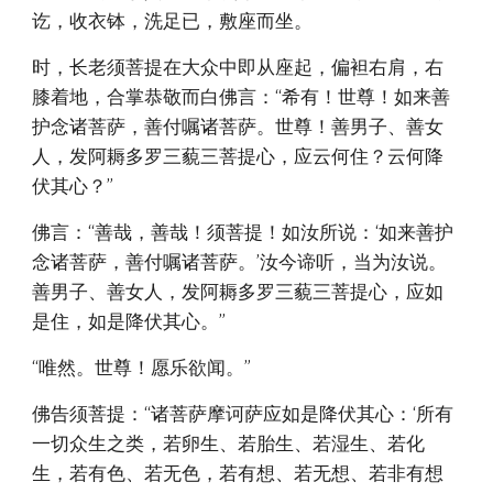
讫，收衣钵，洗足已，敷座而坐。
时，长老须菩提在大众中即从座起，偏袒右肩，右
膝着地，合掌恭敬而白佛言：“希有！世尊！如来善
护念诸菩萨，善付嘱诸菩萨。世尊！善男子、善女
人，发阿耨多罗三藐三菩提心，应云何住？云何降
伏其心？”
佛言：“善哉，善哉！须菩提！如汝所说：‘如来善护
念诸菩萨，善付嘱诸菩萨。’汝今谛听，当为汝说。
善男子、善女人，发阿耨多罗三藐三菩提心，应如
是住，如是降伏其心。”
“唯然。世尊！愿乐欲闻。”
佛告须菩提：“诸菩萨摩诃萨应如是降伏其心：‘所有
一切众生之类，若卵生、若胎生、若湿生、若化
生，若有色、若无色，若有想、若无想、若非有想