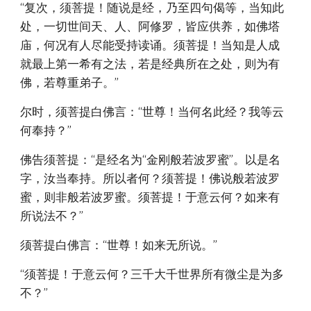
“复次，须菩提！随说是经，乃至四句偈等，当知此
处，一切世间天、人、阿修罗，皆应供养，如佛塔
庙，何况有人尽能受持读诵。须菩提！当知是人成
就最上第一希有之法，若是经典所在之处，则为有
佛，若尊重弟子。”
尔时，须菩提白佛言：“世尊！当何名此经？我等云
何奉持？”
佛告须菩提：“是经名为“金刚般若波罗蜜”。以是名
字，汝当奉持。所以者何？须菩提！佛说般若波罗
蜜，则非般若波罗蜜。须菩提！于意云何？如来有
所说法不？”
须菩提白佛言：“世尊！如来无所说。”
“须菩提！于意云何？三千大千世界所有微尘是为多
不？”