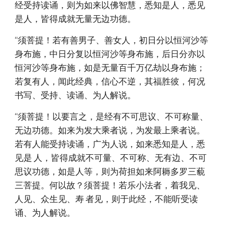
经受持读诵，则为如来以佛智慧，悉知是人，悉见
是人，皆得成就无量无边功德。
“须菩提！若有善男子、善女人，初日分以恒河沙等
身布施，中日分复以恒河沙等身布施，后日分亦以
恒河沙等身布施，如是无量百千万亿劫以身布施；
若复有人，闻此经典，信心不逆，其福胜彼，何况
书写、受持、读诵、为人解说。
“须菩提！以要言之，是经有不可思议、不可称量、
无边功德。如来为发大乘者说，为发最上乘者说。
若有人能受持读诵，广为人说，如来悉知是人，悉
见是 人，皆得成就不可量、不可称、无有边、不可
思议功德，如是人等，则为荷担如来阿耨多罗三藐
三菩提。何以故？须菩提！若乐小法者，着我见、
人见、众生见、寿 者见，则于此经，不能听受读
诵、为人解说。