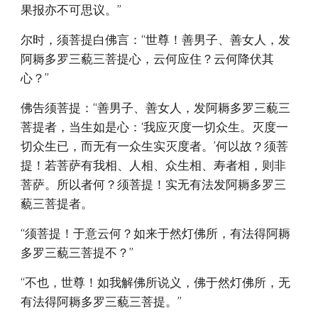
果报亦不可思议。”
尔时，须菩提白佛言：“世尊！善男子、善女人，发
阿耨多罗三藐三菩提心，云何应住？云何降伏其
心？”
佛告须菩提：“善男子、善女人，发阿耨多罗三藐三
菩提者，当生如是心：‘我应灭度一切众生。灭度一
切众生已，而无有一众生实灭度者。’何以故？须菩
提！若菩萨有我相、人相、众生相、寿者相，则非
菩萨。所以者何？须菩提！实无有法发阿耨多罗三
藐三菩提者。
“须菩提！于意云何？如来于然灯佛所，有法得阿耨
多罗三藐三菩提不？”
“不也，世尊！如我解佛所说义，佛于然灯佛所，无
有法得阿耨多罗三藐三菩提。”