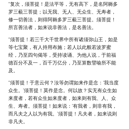
“复次，须菩提！是法平等，无有高下，是名阿耨多
罗三藐三菩提；以无我、无人、无众生、无寿者，
修一切善法，则得阿耨多罗三藐三菩提。须菩提！
所言善法者，如来说非善法，是名善法。
“须菩提！若三千大千世界中所有诸须弥山王，如是
等七宝聚，有人持用布施；若人以此般若波罗蜜
经，乃至四句偈等，受持读诵、为他人说，于前福
德百分不及一，百千万亿分，乃至算数譬喻所不能
及。
“须菩提！于意云何？汝等勿谓如来作是念：‘我当度
众生。’须菩提！莫作是念。何以故？实无有众生如
来度者，若有众生如来度者，如来则有我、人、众
生、寿者。须菩提！如来说：‘有我者，则非有我，
而凡夫之人以为有我。’须菩提！凡夫者，如来说则
非凡夫。