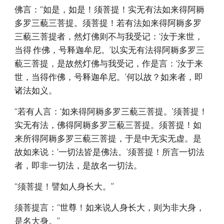
佛言：“如是，如是！须菩提！实无有法如来得阿耨
多罗三藐三菩提。须菩提！若有法如来得阿耨多罗
三藐三菩提者，然灯佛则不与我受记：‘汝于来世，
当得 作佛，号释迦牟尼。’以实无有法得阿耨多罗三
藐三菩提，是故然灯佛与我受记，作是言：‘汝于来
世，当得作佛，号释迦牟尼。’何以故？如来者，即
诸法如义。
“若有人言：‘如来得阿耨多罗三藐三菩提。’须菩提！
实无有法，佛得阿耨多罗三藐三菩提。须菩提！如
来所得阿耨多罗三藐三菩提，于是中无实无虚。是
故如来说：‘一切法皆是佛法。’须菩提！所言一切法
者，即非一切法，是故名一切法。
“须菩提！譬如人身长大。”
须菩提言：“世尊！如来说人身长大，则为非大身，
是名大身。”