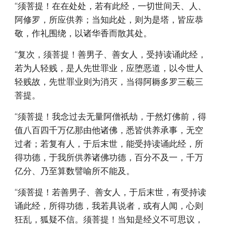
“须菩提！在在处处，若有此经，一切世间天、人、
阿修罗，所应供养；当知此处，则为是塔，皆应恭
敬，作礼围绕，以诸华香而散其处。
“复次，须菩提！善男子、善女人，受持读诵此经，
若为人轻贱，是人先世罪业，应堕恶道，以今世人
轻贱故，先世罪业则为消灭，当得阿耨多罗三藐三
菩提。
“须菩提！我念过去无量阿僧祇劫，于然灯佛前，得
值八百四千万亿那由他诸佛，悉皆供养承事，无空
过者；若复有人，于后末世，能受持读诵此经，所
得功德，于我所供养诸佛功德，百分不及一，千万
亿分、乃至算数譬喻所不能及。
“须菩提！若善男子、善女人，于后末世，有受持读
诵此经，所得功德，我若具说者，或有人闻，心则
狂乱，狐疑不信。须菩提！当知是经义不可思议，