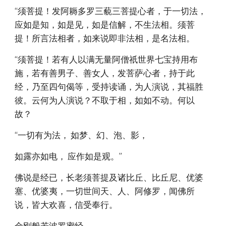
“须菩提！发阿耨多罗三藐三菩提心者，于一切法，
应如是知，如是见，如是信解，不生法相。须菩
提！所言法相者，如来说即非法相，是名法相。
“须菩提！若有人以满无量阿僧祇世界七宝持用布
施，若有善男子、善女人，发菩萨心者，持于此
经，乃至四句偈等，受持读诵，为人演说，其福胜
彼。云何为人演说？不取于相，如如不动。何以
故？
“一切有为法， 如梦、幻、泡、影，
如露亦如电， 应作如是观。”
佛说是经已，长老须菩提及诸比丘、比丘尼、优婆
塞、优婆夷，一切世间天、人、阿修罗，闻佛所
说，皆大欢喜，信受奉行。