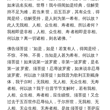
如来说名实相。世尊！我今得闻如是经典，信解受
持不足为难，若当来 世，后五百岁，其有众生，得
闻是经，信解受持，是人则为第一希有。何以故？
此人无我相、人相、众生相、寿者相。所以者何？
我相即是非相，人相、众生相、寿 者相即是非相。
何以故？离一切诸相，则名诸佛。”
佛告须菩提：“如是，如是！若复有人，得闻是经，
不惊、不怖、不畏，当知是人甚为希有。何以故？
须菩提！如来说第一波罗蜜，非第一波罗蜜，是名
第一波 罗蜜。须菩提！忍辱波罗蜜，如来说非忍辱
波罗蜜。何以故？须菩提！如我昔为歌利王割截身
体，我于尔时，无我相、无人相、无众生相、无寿
者相。何以故？我于 往昔节节支解时，若有我相、
人相、众生相、寿者相，应生瞋恨。须菩提！又念
过去于五百世作忍辱仙人，于尔所世，无我相、无
人相、无众生相、无寿者相。是故 须菩提！菩萨应