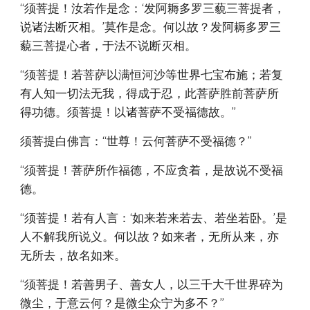
“须菩提！汝若作是念：‘发阿耨多罗三藐三菩提者，
说诸法断灭相。’莫作是念。何以故？发阿耨多罗三
藐三菩提心者，于法不说断灭相。
“须菩提！若菩萨以满恒河沙等世界七宝布施；若复
有人知一切法无我，得成于忍，此菩萨胜前菩萨所
得功德。须菩提！以诸菩萨不受福德故。”
须菩提白佛言：“世尊！云何菩萨不受福德？”
“须菩提！菩萨所作福德，不应贪着，是故说不受福
德。
“须菩提！若有人言：‘如来若来若去、若坐若卧。’是
人不解我所说义。何以故？如来者，无所从来，亦
无所去，故名如来。
“须菩提！若善男子、善女人，以三千大千世界碎为
微尘，于意云何？是微尘众宁为多不？”