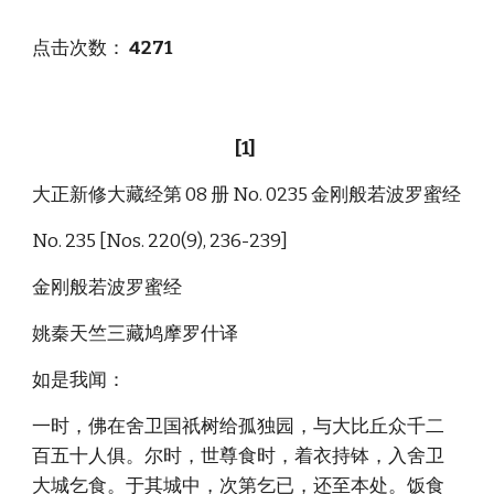
点击次数：
4271
[1]
大正新修大藏经第 08 册 No. 0235 金刚般若波罗蜜经
No. 235 [Nos. 220(9), 236-239]
金刚般若波罗蜜经
姚秦天竺三藏鸠摩罗什译
如是我闻：
一时，佛在舍卫国祇树给孤独园，与大比丘众千二
百五十人俱。尔时，世尊食时，着衣持钵，入舍卫
大城乞食。于其城中，次第乞已，还至本处。饭食