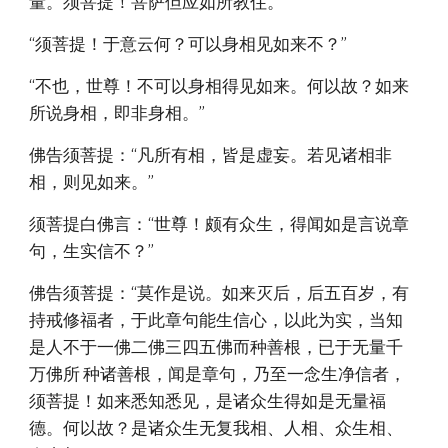
量。须菩提！菩萨但应如所教住。
“须菩提！于意云何？可以身相见如来不？”
“不也，世尊！不可以身相得见如来。何以故？如来
所说身相，即非身相。”
佛告须菩提：“凡所有相，皆是虚妄。若见诸相非
相，则见如来。”
须菩提白佛言：“世尊！颇有众生，得闻如是言说章
句，生实信不？”
佛告须菩提：“莫作是说。如来灭后，后五百岁，有
持戒修福者，于此章句能生信心，以此为实，当知
是人不于一佛二佛三四五佛而种善根，已于无量千
万佛所 种诸善根，闻是章句，乃至一念生净信者，
须菩提！如来悉知悉见，是诸众生得如是无量福
德。何以故？是诸众生无复我相、人相、众生相、