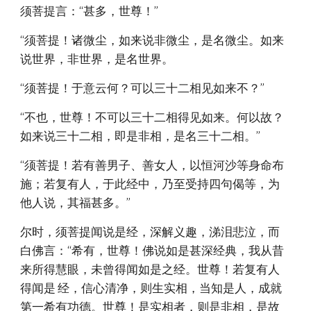
须菩提言：“甚多，世尊！”
“须菩提！诸微尘，如来说非微尘，是名微尘。如来
说世界，非世界，是名世界。
“须菩提！于意云何？可以三十二相见如来不？”
“不也，世尊！不可以三十二相得见如来。何以故？
如来说三十二相，即是非相，是名三十二相。”
“须菩提！若有善男子、善女人，以恒河沙等身命布
施；若复有人，于此经中，乃至受持四句偈等，为
他人说，其福甚多。”
尔时，须菩提闻说是经，深解义趣，涕泪悲泣，而
白佛言：“希有，世尊！佛说如是甚深经典，我从昔
来所得慧眼，未曾得闻如是之经。世尊！若复有人
得闻是 经，信心清净，则生实相，当知是人，成就
第一希有功德。世尊！是实相者，则是非相，是故